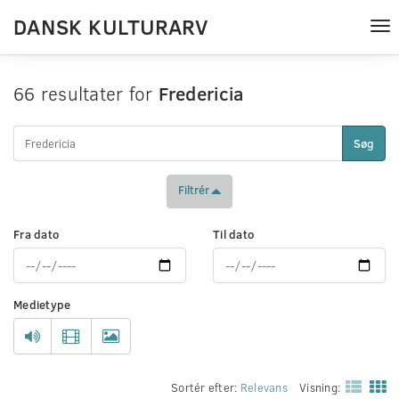
DANSK KULTURARV
Tog
nav
66 resultater for
Fredericia
Søg
Filtrér
Fra dato
Til dato
Medietype
Sortér efter:
Relevans
Visning: