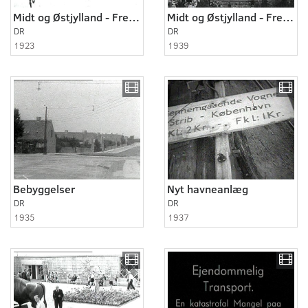
Midt og Østjylland - Fredericia og omegn 1923
Midt og Østjylland - Fredericia 1939
DR
DR
1923
1939
Bebyggelser
Nyt havneanlæg
DR
DR
1935
1937