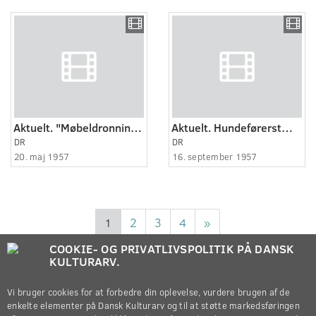
Aktuelt. "Møbeldronning" i Fredericia.
Aktuelt. Hundeførerstævne i Fredericia.
DR
DR
20. maj 1957
16. september 1957
1
2
3
4
»
COOKIE- OG PRIVATLIVSPOLITIK PÅ DANSK
KULTURARV.
Vi bruger cookies for at forbedre din oplevelse, vurdere brugen af de
enkelte elementer på Dansk Kulturarv og til at støtte markedsføringen