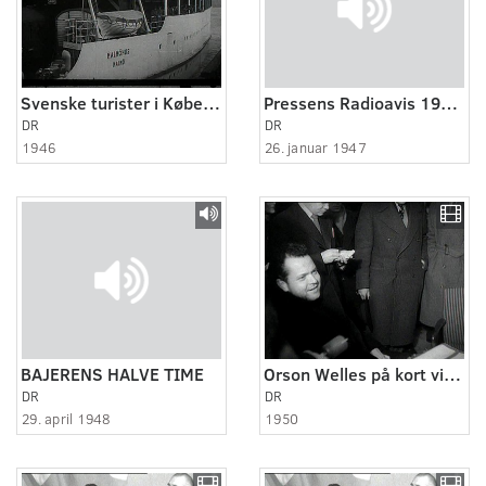
Svenske turister i København efter 2. verdenskrig
Pressens Radioavis 19470126. Flyulykke
DR
DR
1946
26. januar 1947
BAJERENS HALVE TIME
Orson Welles på kort visit i Danmark
DR
DR
29. april 1948
1950