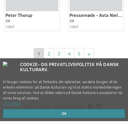
Peter Thorup
Pressemøde - Asta Nielsen
DR
DR
1967
1967
1
2
3
4
5
»
COOKIE- OG PRIVATLIVSPOLITIK PÅ DANSK
KULTURARV.
Vi bruger cookies for at forbedre din oplevelse, vurdere brugen af de
enkelte elementer på Dansk Kulturarv og til at støtte markedsføringen
af vores services. Ved at klikke videre på Dansk Kulturarv accepterer du
vores brug af cookies.
LÆS MERE
Om
Kontakt
Persondatapolitik
OK
Copyright © 2012-2026
Dansk Kulturarv