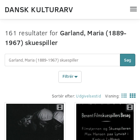
DANSK KULTURARV
Tog
nav
161 resultater for
Garland, Maria (1889-
1967) skuespiller
Søg
Filtrér
Sortér efter:
Udgivelsestid
Visning: