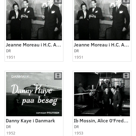
Jeanne Moreau i H.C. Anders hus i Odense
Jeanne Moreau i H.C. Anders hus i Odense
DR
DR
1951
1951
Danny Kaye i Danmark
Ib Mossin, Alice 0'Fredericks og Morten Korch
DR
DR
1952
1953