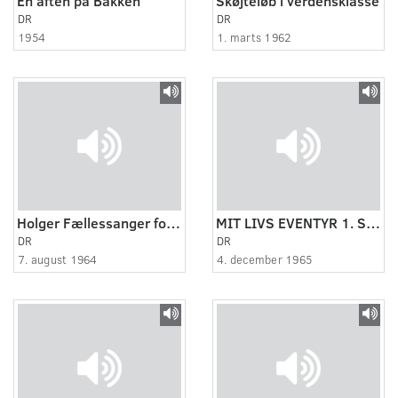
En aften på Bakken
Skøjteløb i verdensklasse
DR
DR
1954
1. marts 1962
Holger Fællessanger fortæller om sin karriere.
MIT LIVS EVENTYR 1. STIG LOMMER.
DR
DR
7. august 1964
4. december 1965