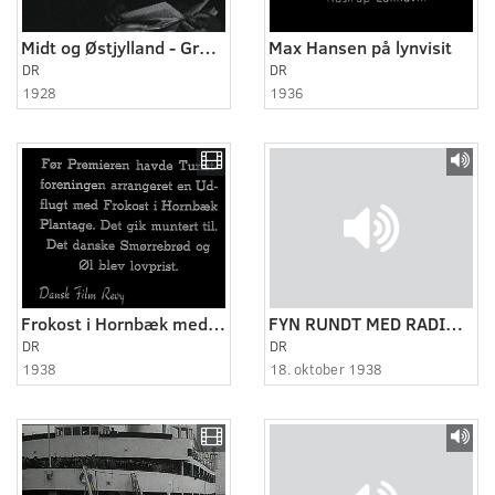
Midt og Østjylland - Grenå 1928 - 1931
Max Hansen på lynvisit
DR
DR
1928
1936
Frokost i Hornbæk med de tyske skuespillere
FYN RUNDT MED RADIOVOGNEN, 1.
DR
DR
1938
18. oktober 1938