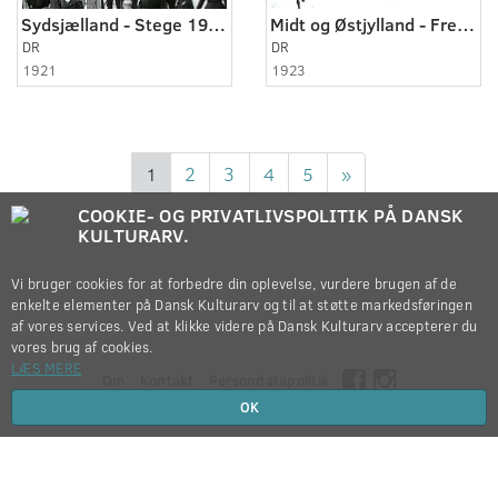
Sydsjælland - Stege 1921
Midt og Østjylland - Fredericia og omegn 1923
DR
DR
1921
1923
1
2
3
4
5
»
COOKIE- OG PRIVATLIVSPOLITIK PÅ DANSK
KULTURARV.
Vi bruger cookies for at forbedre din oplevelse, vurdere brugen af de
enkelte elementer på Dansk Kulturarv og til at støtte markedsføringen
af vores services. Ved at klikke videre på Dansk Kulturarv accepterer du
vores brug af cookies.
LÆS MERE
Om
Kontakt
Persondatapolitik
OK
Copyright © 2012-2026
Dansk Kulturarv