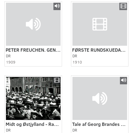
PETER FREUCHEN. GENSYN MED THULE.
FØRSTE RUNDSKUEDAG I RANDERS (1928) 1910
DR
DR
1909
1910
Midt og Østjylland - Randers 1910
Tale af Georg Brandes 1913
DR
DR