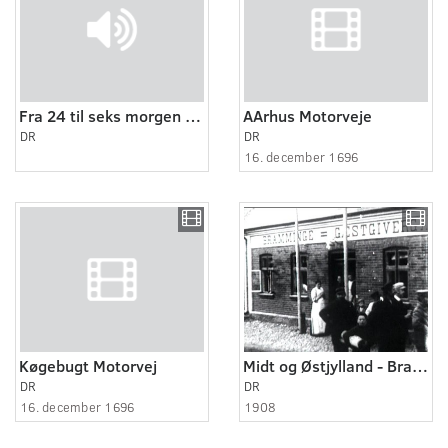
Fra 24 til seks morgen med vægteren
AArhus Motorveje
DR
DR
16. december 1696
Køgebugt Motorvej
Midt og Østjylland - Bramminge 1908 og 1913
DR
DR
16. december 1696
1908