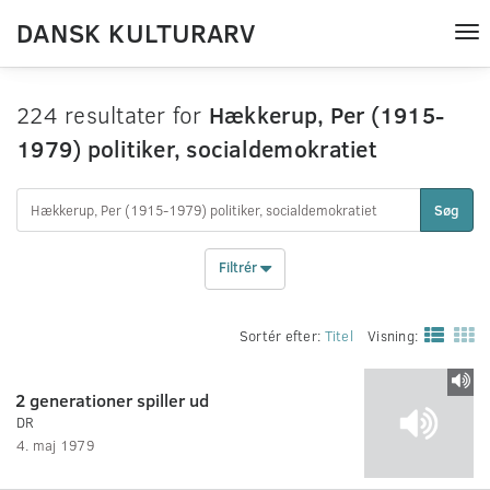
DANSK KULTURARV
Tog
nav
224 resultater for
Hækkerup, Per (1915-
1979) politiker, socialdemokratiet
Søg
Filtrér
Sortér efter:
Titel
Visning:
2 generationer spiller ud
DR
4. maj 1979