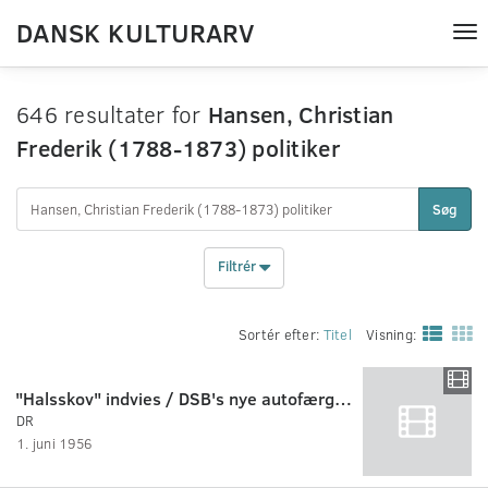
DANSK KULTURARV
Tog
nav
646 resultater for
Hansen, Christian
Frederik (1788-1873) politiker
Søg
Filtrér
Sortér efter:
Titel
Visning:
"Halsskov" indvies / DSB's nye autofærge. Dansk Filmjournal nr.32A
DR
1. juni 1956