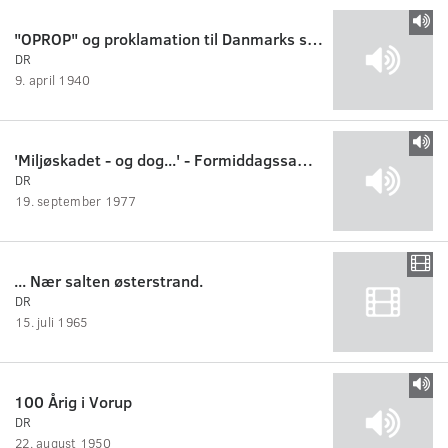
"OPROP" og proklamation til Danmarks soldater og det danske folk
DR
9. april 1940
'Miljøskadet - og dog...' - Formiddagssamtale med Hannah Bjarnhof
DR
19. september 1977
... Nær salten østerstrand.
DR
15. juli 1965
100 Årig i Vorup
DR
22. august 1950