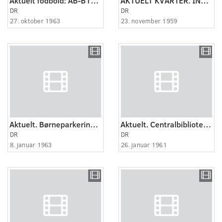
Aktuelt fodbold: AB-B1903 KB-Køge Frem-Viborg
AKTUELT KVARTER. INDVIELSEN AF LINDØ-VÆRFTET.
DR
DR
27. oktober 1963
23. november 1959
Aktuelt. Børneparkering i Esbjerg. Interview med Fru Jørgensen fra en Børneparkerin..
Aktuelt. Centralbibliotek i Esbjerg.Interview med overbibliotikaren.
DR
DR
8. januar 1963
26. januar 1961