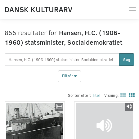
DANSK KULTURARV
Tog
nav
866 resultater for
Hansen, H.C. (1906-
1960) statsminister, Socialdemokratiet
Søg
Filtrér
Sortér efter:
Titel
Visning: