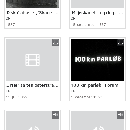
'Disko' afsejler, 'Skagerak' søsættes
'Miljøskadet - og dog...' - Formiddagssamtale med Hannah Bjarnhof
DR
DR
1937
19. september 1977
... Nær salten østerstrand.
100 km parløb i Forum
DR
DR
15. juli 1965
1. december 1960