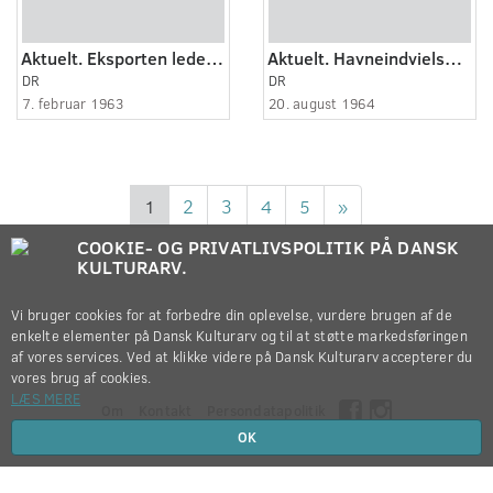
Aktuelt. Eksporten ledes over Esbjerg.
Aktuelt. Havneindvielse i Esbjerg.
DR
DR
7. februar 1963
20. august 1964
1
2
3
4
5
»
COOKIE- OG PRIVATLIVSPOLITIK PÅ DANSK
KULTURARV.
Vi bruger cookies for at forbedre din oplevelse, vurdere brugen af de
enkelte elementer på Dansk Kulturarv og til at støtte markedsføringen
af vores services. Ved at klikke videre på Dansk Kulturarv accepterer du
vores brug af cookies.
LÆS MERE
Om
Kontakt
Persondatapolitik
OK
Copyright © 2012-2026
Dansk Kulturarv