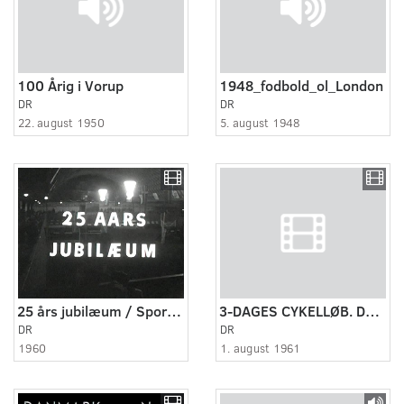
100 Årig i Vorup
1948_fodbold_ol_London
DR
DR
22. august 1950
5. august 1948
25 års jubilæum / Sportsrideklubben 25 år
3-DAGES CYKELLØB. Dansk Filmjournal nr.24B.(Ingen fortekst)
DR
DR
1960
1. august 1961