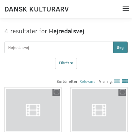
DANSK KULTURARV
Tog
nav
4 resultater for
Hejredalsvej
Søg
Filtrér
Sortér efter:
Relevans
Visning: