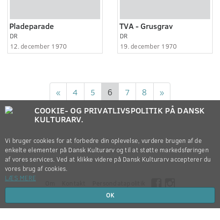
Pladeparade
TVA - Grusgrav
DR
DR
12. december 1970
19. december 1970
«
4
5
6
7
8
»
COOKIE- OG PRIVATLIVSPOLITIK PÅ DANSK
KULTURARV.
Vi bruger cookies for at forbedre din oplevelse, vurdere brugen af de
enkelte elementer på Dansk Kulturarv og til at støtte markedsføringen
af vores services. Ved at klikke videre på Dansk Kulturarv accepterer du
vores brug af cookies.
LÆS MERE
Om
Kontakt
Persondatapolitik
OK
Copyright © 2012-2026
Dansk Kulturarv