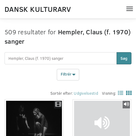
DANSK KULTURARV
Tog
nav
509 resultater for
Hempler, Claus (f. 1970)
sanger
Søg
Filtrér
Sortér efter:
Udgivelsestid
Visning: