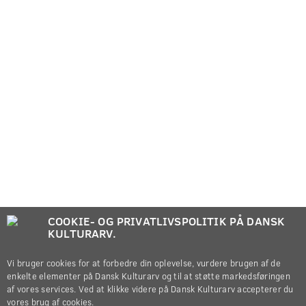
COOKIE- OG PRIVATLIVSPOLITIK PÅ DANSK
KULTURARV.
Vi bruger cookies for at forbedre din oplevelse, vurdere brugen af de
enkelte elementer på Dansk Kulturarv og til at støtte markedsføringen
af vores services. Ved at klikke videre på Dansk Kulturarv accepterer du
vores brug af cookies.