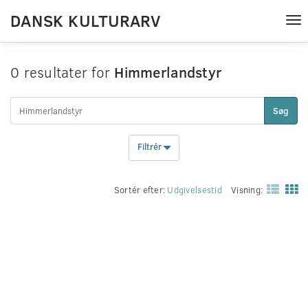
DANSK KULTURARV
Tog
nav
0 resultater for
Himmerlandstyr
Søg
Filtrér
Sortér efter:
Udgivelsestid
Visning: