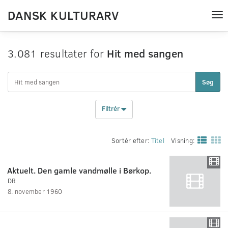
DANSK KULTURARV
Tog
nav
3.081 resultater for
Hit med sangen
Søg
Filtrér
Sortér efter:
Titel
Visning:
Aktuelt. Den gamle vandmølle i Børkop.
DR
8. november 1960