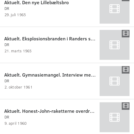
Aktuelt. Den nye Lillebæltsbro
DR
29. juli 1965
Aktuelt. Eksplosionsbranden i Randers skyldes måske sprængstoffer i lejligheden.
DR
21. marts 1965
Aktuelt. Gymnasiemangel. Interview med rektor Ahm, Esbjerg statsskole.
DR
2. oktober 1961
Aktuelt. Honest-John-raketterne overdrages af Val Peterson.
DR
9. april 1960