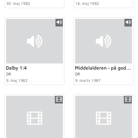
30. maj 1982
16. maj 1982
Dalby 1:4
Middelalderen - på godt og ondt
DR
DR
9. maj 1982
9. marts 1987