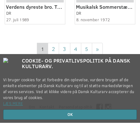
Verdens dyreste bro. TV-Aktuelt.
Musikalsk Sommerstævne
DR
DR
27. juli 1989
8. november 1972
1
2
3
4
5
»
COOKIE- OG PRIVATLIVSPOLITIK PÅ DANSK
KULTURARV.
Vi bruger cookies for at forbedre din oplevelse, vurdere brugen af de
enkelte elementer på Dansk Kulturarv og til at støtte markedsføringen
af vores services. Ved at klikke videre på Dansk Kulturarv accepterer du
vores brug af cookies.
LÆS MERE
Om
Kontakt
Persondatapolitik
OK
Copyright © 2012-2026
Dansk Kulturarv