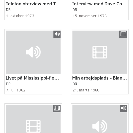
Telefoninterview med Trevor Lucas
Interview med Dave Cousins
DR
DR
1. oktober 1973
15. november 1973
Livet på Mississippi-floden - rejsebrev fra USA 5:10
Min arbejdsplads - Blandt glaspustere rakkere og stegte sild
DR
DR
7. juli 1962
21. marts 1960