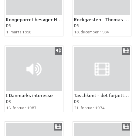
Kongeparret besøger Holmegaard Glasværk
Rockgæsten - Thomas Gjurup
DR
DR
1. marts 1958
18. december 1984
I Danmarks interesse
Taschkent - det forjættede land 7:8
DR
DR
16. februar 1987
21. februar 1974