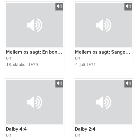
Mellem os sagt: En bonde skifter spor
Mellem os sagt: Sanger-Poul
DR
DR
18. oktober 1970
4. juli 1971
Dalby 4:4
Dalby 2:4
DR
DR