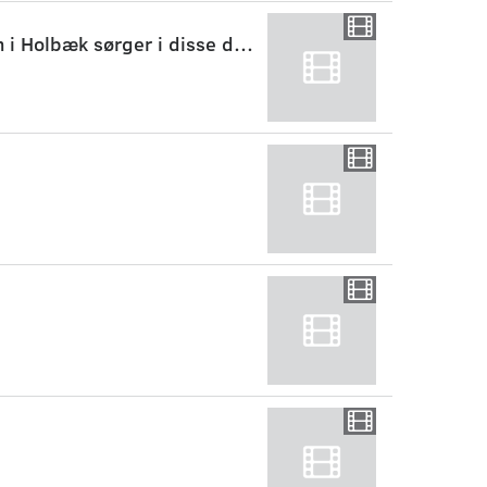
TVA. SET & SAGT. De værnepligtige ved kasernen i Holbæk sørger i disse dage for deres egen m..