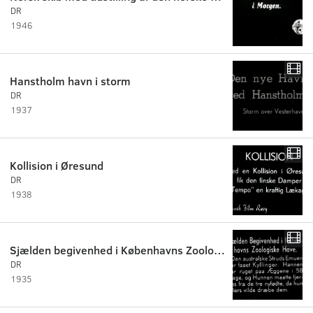
DR
1946
Hanstholm havn i storm
DR
1937
Kollision i Øresund
DR
1938
Sjælden begivenhed i Københavns Zoologiske have
DR
1935