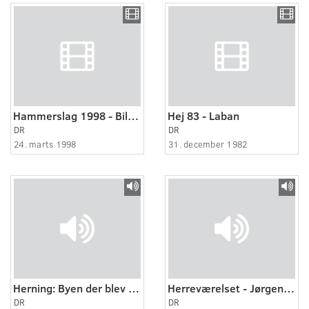
Hammerslag 1998 - Biler (2:4)
Hej 83 - Laban
DR
DR
24. marts 1998
31. december 1982
Herning: Byen der blev en succes
Herreværelset - Jørgen Duus
DR
DR