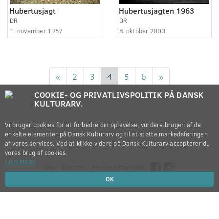
Hubertusjagt
Hubertusjagten 1963
DR
DR
1. november 1957
8. oktober 2003
«
2
3
4
5
6
»
COOKIE- OG PRIVATLIVSPOLITIK PÅ DANSK
KULTURARV.
Vi bruger cookies for at forbedre din oplevelse, vurdere brugen af de
enkelte elementer på Dansk Kulturarv og til at støtte markedsføringen
af vores services. Ved at klikke videre på Dansk Kulturarv accepterer du
vores brug af cookies.
LÆS MERE
Om
Kontakt
Persondatapolitik
OK
Copyright © 2012-2026
Dansk Kulturarv