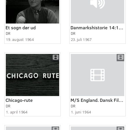
Et sogn dør ud
Danmarkshistorie 14:15 - Fra århundredskiftet til efter 1. verdenskrig
DR
DR
19. august 1964
23. juli 1967
Chicago-rute
M/S England. Dansk Filmjournal nr.50D
DR
DR
1. april 1964
1. juni 1964