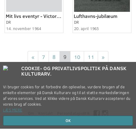
Mit livs eventyr - Victor Montell (1:2)
Lufthavns-jubilæum
DR
DR
14. november 1964
20. april 1965
«
7
8
9
10
11
»
COOKIE- OG PRIVATLIVSPOLITIK PÅ DANSK
KULTURARV.
Vi bruger cookies for at forbedre din oplevelse, vurdere brugen af de
enkelte elementer på Dansk Kulturarv og til at støtte markedsføringen
af vores services. Ved at klikke videre på Dansk Kulturarv accepterer du
vores brug af cookies.
LÆS MERE
Om
Kontakt
Persondatapolitik
OK
Copyright © 2012-2026
Dansk Kulturarv