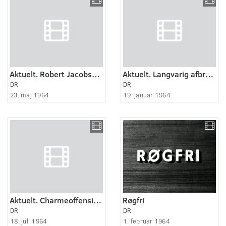
Aktuelt. Robert Jacobsen skulptur
Aktuelt. Langvarig afbrydelse af vandforsyningen i Randers.
DR
DR
23. maj 1964
19. januar 1964
Aktuelt. Charmeoffensiv i Esbjerg for at modvirke rygter der får kvinder til at hold..
Røgfri
DR
DR
18. juli 1964
1. februar 1964