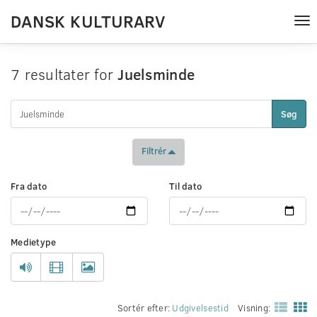
DANSK KULTURARV
Tog
nav
7 resultater for
Juelsminde
Søg
Filtrér
Fra dato
Til dato
Medietype
Sortér efter:
Udgivelsestid
Visning: