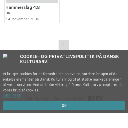
Hammerslag 4:8
DR
14. november 2006
1
COOKIE- OG PRIVATLIVSPOLITIK PÅ DANSK
KULTURARV.
Vi bruger cookies for at forbedre din oplevelse, vurdere brugen af de
enkelte elementer på Dansk Kulturarv og til at støtte markedsføringen
af vores services. Ved at klikke videre på Dansk Kulturarv accepterer du
vores brug af cookies.
LÆS MERE
Om
Kontakt
Persondatapolitik
OK
Copyright © 2012-2026
Dansk Kulturarv