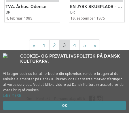
TVA. Århus. Odense
EN JYSK SKUEPLADS - AARHUS TEATER 75 ÅR.
DR
DR
4. februar 1969
16. september 1975
«
1
2
3
4
5
»
COOKIE- OG PRIVATLIVSPOLITIK PÅ DANSK
KULTURARV.
Vi bruger cookies for at forbedre din oplevelse, vurdere brugen af de
enkelte elementer på Dansk Kulturarv og til at støtte markedsføringen
af vores services. Ved at klikke videre på Dansk Kulturarv accepterer du
vores brug af cookies.
LÆS MERE
Om
Kontakt
Persondatapolitik
OK
Copyright © 2012-2026
Dansk Kulturarv