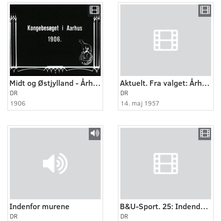
Midt og Østjylland - Århus 1906
Aktuelt. Fra valget: Århus 1957
DR
DR
1906
14. maj 1957
Indenfor murene
B&U-Sport. 25: Indendørs hockey.
DR
DR