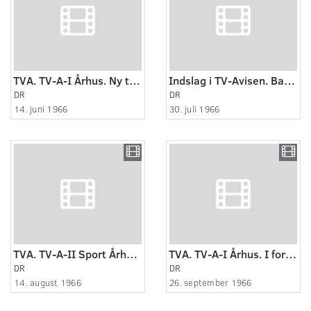
TVA. TV-A-I Århus. Ny terminal indviet for færgeruten Esbjerg-Fanø.
Indslag i TV-Avisen. Barberen i Sevilla
DR
DR
14. juni 1966
30. juli 1966
TVA. TV-A-II Sport Århus. Fodbold
TVA. TV-A-I Århus. I forbindelse med en omlægning af fiskeriet var fiskerihavn i Esbjerg i da..
DR
DR
14. august 1966
26. september 1966