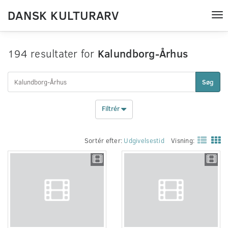
DANSK KULTURARV
Tog
nav
194 resultater for
Kalundborg-Århus
Søg
Filtrér
Sortér efter:
Udgivelsestid
Visning: