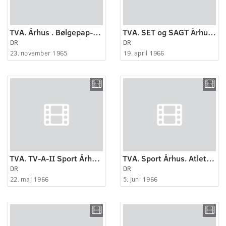
TVA. Århus . Bølgepap-fabrik ved Randers blev i dag indviet.
TVA. SET og SAGT Århus. Skallingen ved Esbjerg er stadig fuld af miner fra fra sidste verdenskrig.
DR
DR
23. november 1965
19. april 1966
TVA. TV-A-II Sport Århus. Jelling friluftsbad.
TVA. Sport Århus. Atletikmatch på Randers stadion
DR
DR
22. maj 1966
5. juni 1966