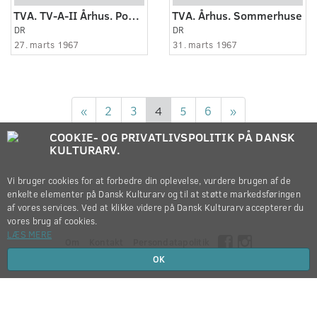
TVA. TV-A-II Århus. Ponton
TVA. Århus. Sommerhuse
DR
DR
27. marts 1967
31. marts 1967
«
2
3
4
5
6
»
COOKIE- OG PRIVATLIVSPOLITIK PÅ DANSK
KULTURARV.
Vi bruger cookies for at forbedre din oplevelse, vurdere brugen af de
enkelte elementer på Dansk Kulturarv og til at støtte markedsføringen
af vores services. Ved at klikke videre på Dansk Kulturarv accepterer du
vores brug af cookies.
LÆS MERE
Om
Kontakt
Persondatapolitik
OK
Copyright © 2012-2026
Dansk Kulturarv