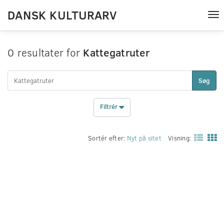
DANSK KULTURARV
Tog
nav
0 resultater for
Kattegatruter
Søg
Filtrér
Sortér efter:
Nyt på sitet
Visning: