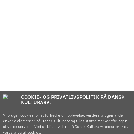
COOKIE- OG PRIVATLIVSPOLITIK PÅ DANSK
KULTURARV.
Vi bruger cookies for at forbedre din oplevelse, vurdere brugen af de
enkelte elementer på Dansk Kulturarv og til at støtte markedsføringen
af vores services. Ved at klikke videre på Dansk Kulturarv accepterer du
vores brug af cookies.