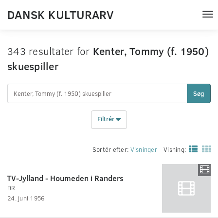
DANSK KULTURARV
Tog
nav
343 resultater for
Kenter, Tommy (f. 1950)
skuespiller
Søg
Filtrér
Sortér efter:
Visninger
Visning:
TV-Jylland - Houmeden i Randers
DR
24. juni 1956