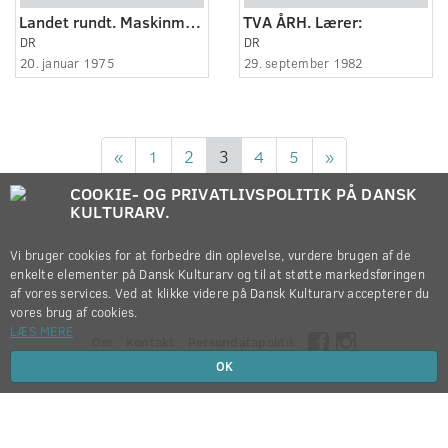
Landet rundt. Maskinmestre. Korte glimt.Shot:
TVA ÅRH. Lærer:
DR
DR
20. januar 1975
29. september 1982
«
1
2
3
4
5
»
COOKIE- OG PRIVATLIVSPOLITIK PÅ DANSK
KULTURARV.
Vi bruger cookies for at forbedre din oplevelse, vurdere brugen af de
enkelte elementer på Dansk Kulturarv og til at støtte markedsføringen
af vores services. Ved at klikke videre på Dansk Kulturarv accepterer du
vores brug af cookies.
LÆS MERE
Om
Kontakt
Persondatapolitik
OK
Copyright © 2012-2026
Dansk Kulturarv