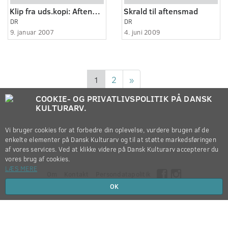
Klip fra uds.kopi: Aftenshowet
Skrald til aftensmad
DR
DR
9. januar 2007
4. juni 2009
1
2
»
COOKIE- OG PRIVATLIVSPOLITIK PÅ DANSK
KULTURARV.
Vi bruger cookies for at forbedre din oplevelse, vurdere brugen af de
enkelte elementer på Dansk Kulturarv og til at støtte markedsføringen
af vores services. Ved at klikke videre på Dansk Kulturarv accepterer du
vores brug af cookies.
LÆS MERE
Om
Kontakt
Persondatapolitik
OK
Copyright © 2012-2026
Dansk Kulturarv