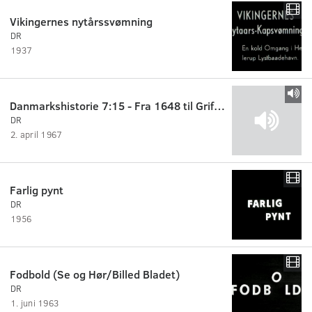
Vikingernes nytårssvømning
DR
1937
Danmarkshistorie 7:15 - Fra 1648 til Griffenfelds fald
DR
2. april 1967
Farlig pynt
DR
1956
Fodbold (Se og Hør/Billed Bladet)
DR
1. juni 1963