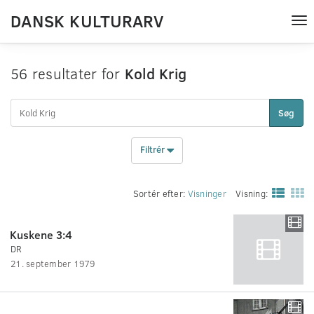
DANSK KULTURARV
Tog
nav
56 resultater for
Kold Krig
Søg
Filtrér
Sortér efter:
Visninger
Visning:
Kuskene 3:4
DR
21. september 1979