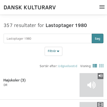
DANSK KULTURARV
Tog
nav
357 resultater for
Lastoptager 1980
Søg
Filtrér
Sortér efter:
Udgivelsestid
Visning:
Højskoler (3)
DR