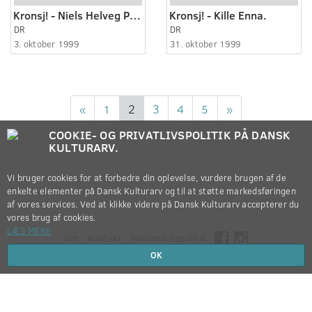
Kronsj! - Niels Helveg Petersen
Kronsj! - Kille Enna.
DR
DR
3. oktober 1999
31. oktober 1999
«
1
2
3
4
5
»
COOKIE- OG PRIVATLIVSPOLITIK PÅ DANSK
KULTURARV.
Vi bruger cookies for at forbedre din oplevelse, vurdere brugen af de
enkelte elementer på Dansk Kulturarv og til at støtte markedsføringen
af vores services. Ved at klikke videre på Dansk Kulturarv accepterer du
vores brug af cookies.
LÆS MERE
Om
Kontakt
Persondatapolitik
OK
Copyright © 2012-2026
Dansk Kulturarv