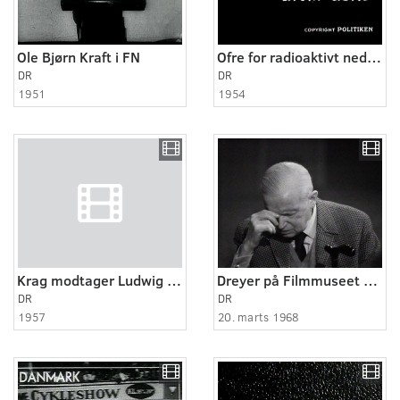
Ole Bjørn Kraft i FN
Ofre for radioaktivt nedfald
DR
DR
1951
1954
Krag modtager Ludwig Erhard i 1958
Dreyer på Filmmuseet 10.
DR
DR
1957
20. marts 1968