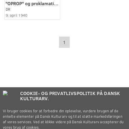
"OPROP" og proklamation til Danmarks soldater og det danske folk
DR
9. april 1940
1
COOKIE- OG PRIVATLIVSPOLITIK PÅ DANSK
KULTURARV.
Vi bruger cookies for at forbedre din oplevelse, vurdere brugen af de
enkelte elementer på Dansk Kulturarv og til at støtte markedsføringen
af vores services. Ved at klikke videre på Dansk Kulturarv accepterer du
vores brug af cookies.