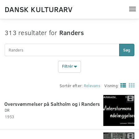
DANSK KULTURARV
Tog
nav
313 resultater for
Randers
Søg
Filtrér
Sortér efter:
Relevans
Visning:
Oversvømmelser på Saltholm og i Randers
DR
1953