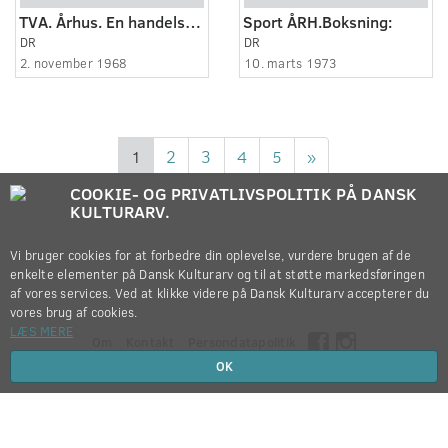
TVA. Århus. En handelskrig om kunder og priser er begyndt i Midt- og Østjylland. Claus ..
Sport ÅRH.Boksning:
DR
DR
2. november 1968
10. marts 1973
1
2
3
4
5
»
COOKIE- OG PRIVATLIVSPOLITIK PÅ DANSK
KULTURARV.
Vi bruger cookies for at forbedre din oplevelse, vurdere brugen af de
enkelte elementer på Dansk Kulturarv og til at støtte markedsføringen
af vores services. Ved at klikke videre på Dansk Kulturarv accepterer du
vores brug af cookies.
LÆS MERE
Om
Kontakt
Persondatapolitik
OK
Copyright © 2012-2026
Dansk Kulturarv