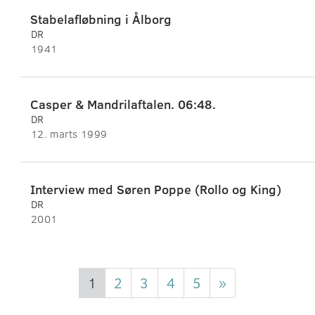
Stabelafløbning i Ålborg
DR
1941
Casper & Mandrilaftalen. 06:48.
DR
12. marts 1999
Interview med Søren Poppe (Rollo og King)
DR
2001
1
2
3
4
5
»