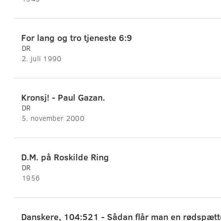
For lang og tro tjeneste 6:9
DR
2. juli 1990
Kronsj! - Paul Gazan.
DR
5. november 2000
D.M. på Roskilde Ring
DR
1956
Danskere, 104:521 - Sådan flår man en rødspætt