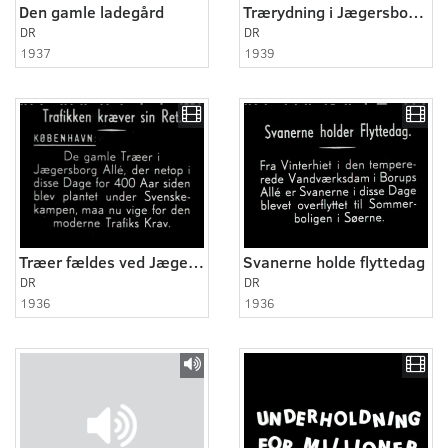
Den gamle ladegård
Trærydning i Jægersborg allé
DR
DR
1937
1939
Træer fældes ved Jægersborg Allé
Svanerne holde flyttedag
DR
DR
1936
1936