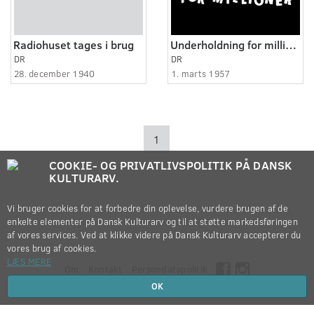
Radiohuset tages i brug
Underholdning for millioner
DR
DR
28. december 1940
1. marts 1957
1
COOKIE- OG PRIVATLIVSPOLITIK PÅ DANSK
KULTURARV.
Vi bruger cookies for at forbedre din oplevelse, vurdere brugen af de
enkelte elementer på Dansk Kulturarv og til at støtte markedsføringen
af vores services. Ved at klikke videre på Dansk Kulturarv accepterer du
vores brug af cookies.
LÆS MERE
Om
Kontakt
Persondatapolitik
OK
Copyright © 2012-2026
Dansk Kulturarv