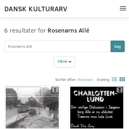
DANSK KULTURARV
Tog
nav
6 resultater for
Rosenørns Allé
Søg
Filtrér
Sortér efter:
Relevans
Visning: