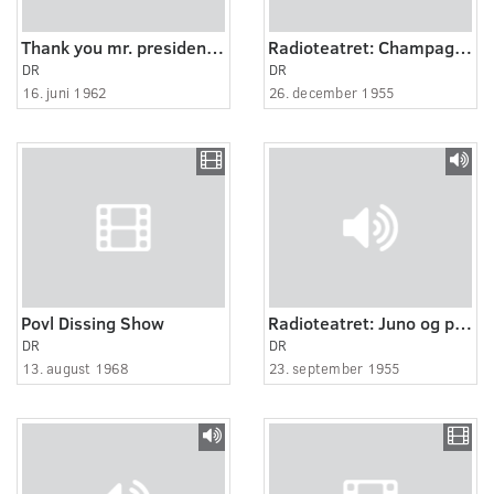
Thank you mr. president - rejsebrev fra USA 2:10
Radioteatret: Champagnegaloppen
DR
DR
16. juni 1962
26. december 1955
Povl Dissing Show
Radioteatret: Juno og påfuglen
DR
DR
13. august 1968
23. september 1955