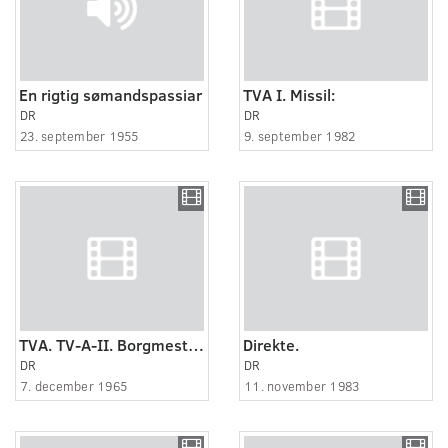
En rigtig sømandspassiar
TVA I. Missil:
DR
DR
23. september 1955
9. september 1982
TVA. TV-A-II. Borgmester Henning Rasmussen, Esbjerg, besvarer spørgsmålet om baggrunden f..
Direkte.
DR
DR
7. december 1965
11. november 1983