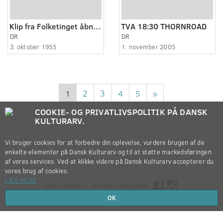
Klip fra Folketinget åbner i morgen
TVA 18:30 THORNROAD
DR
DR
3. oktober 1955
1. november 2005
1
2
3
4
5
»
COOKIE- OG PRIVATLIVSPOLITIK PÅ DANSK
KULTURARV.
Vi bruger cookies for at forbedre din oplevelse, vurdere brugen af de
enkelte elementer på Dansk Kulturarv og til at støtte markedsføringen
af vores services. Ved at klikke videre på Dansk Kulturarv accepterer du
vores brug af cookies.
LÆS MERE
Om
Kontakt
Persondatapolitik
OK
Copyright © 2012-2026
Dansk Kulturarv