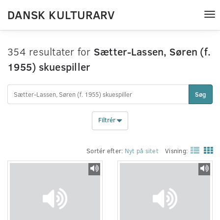
DANSK KULTURARV
Tog
nav
354 resultater for
Sætter-Lassen, Søren (f.
1955) skuespiller
Søg
Filtrér
Sortér efter:
Nyt på sitet
Visning: