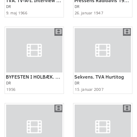
TVA. TV-A-I. Interview med lektor Søren Brogaard om den ringe tilgang til Odense Univers..
Pressens Radioavis 19470126. Flyulykke
DR
DR
9. maj 1966
26. januar 1947
BYFESTEN I HOLBÆK. Dansk Filmjournal nr.1C.
Sekvens. TVA Hurtitog
DR
DR
1956
15. januar 2007