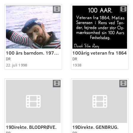
100 års barndom. 1970-1980: Flippe - det er noget til at tage om halsen.
100årig veteran fra 1864
DR
DR
22. juli 1998
1938
19Direkte. BLODPRØVE.
19Direkte. GENBRUG.
DR
DR