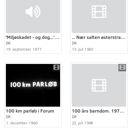
'Miljøskadet - og dog...' - Formiddagssamtale med Hannah Bjarnhof
... Nær salten østerstrand.
DR
DR
19. september 1977
15. juli 1965
100 km parløb i Forum
100 års barndom. 1970-1980: Flippe - det er noget til at tage om halsen.
DR
DR
1. december 1960
22. juli 1998