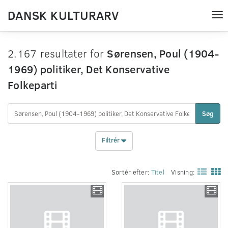
DANSK KULTURARV
Tog
nav
2.167 resultater for
Sørensen, Poul (1904-
1969) politiker, Det Konservative
Folkeparti
Søg
Filtrér
Sortér efter:
Titel
Visning: