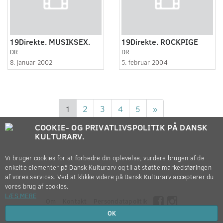
19Direkte. MUSIKSEX.
19Direkte. ROCKPIGE
DR
DR
8. januar 2002
5. februar 2004
1
2
3
4
5
»
COOKIE- OG PRIVATLIVSPOLITIK PÅ DANSK
KULTURARV.
Vi bruger cookies for at forbedre din oplevelse, vurdere brugen af de
enkelte elementer på Dansk Kulturarv og til at støtte markedsføringen
af vores services. Ved at klikke videre på Dansk Kulturarv accepterer du
vores brug af cookies.
LÆS MERE
Om
Kontakt
Persondatapolitik
OK
Copyright © 2012-2026
Dansk Kulturarv