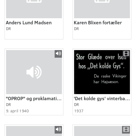
Anders Lund Madsen
Karen Blixen fortæller
DR
DR
"OPROP" og proklamation til Danmarks soldater og det danske folk
'Det kolde gys' vinterbader
DR
DR
9. april 1940
1937