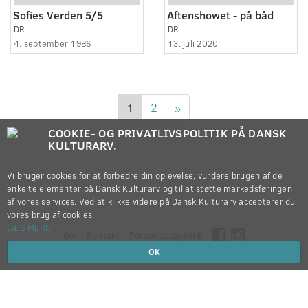
Sofies Verden 5/5
Aftenshowet - på båd
DR
DR
4. september 1986
13. juli 2020
1
2
»
COOKIE- OG PRIVATLIVSPOLITIK PÅ DANSK
KULTURARV.
Vi bruger cookies for at forbedre din oplevelse, vurdere brugen af de
enkelte elementer på Dansk Kulturarv og til at støtte markedsføringen
af vores services. Ved at klikke videre på Dansk Kulturarv accepterer du
vores brug af cookies.
LÆS MERE
Om
Kontakt
Persondatapolitik
OK
Copyright © 2012-2026
Dansk Kulturarv