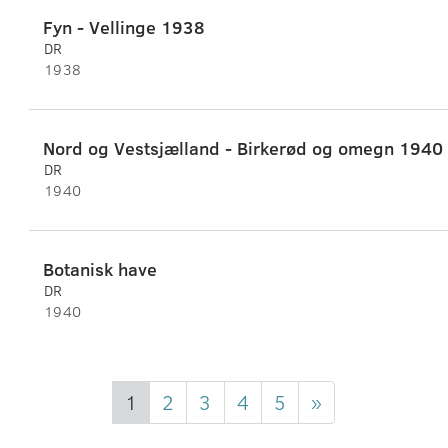
Fyn - Vellinge 1938
DR
1938
Nord og Vestsjælland - Birkerød og omegn 1940
DR
1940
Botanisk have
DR
1940
1
2
3
4
5
»