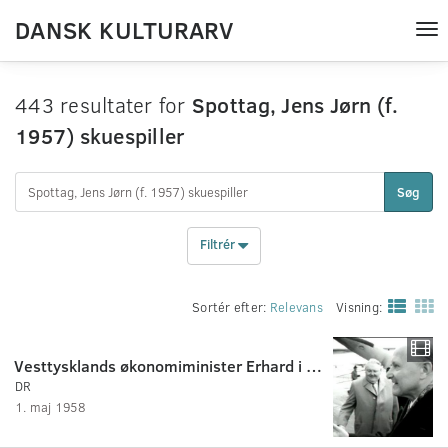
DANSK KULTURARV
Tog
nav
443 resultater for
Spottag, Jens Jørn (f.
1957) skuespiller
Søg
Filtrér
Sortér efter:
Relevans
Visning:
Vesttysklands økonomiminister Erhard i København
DR
1. maj 1958