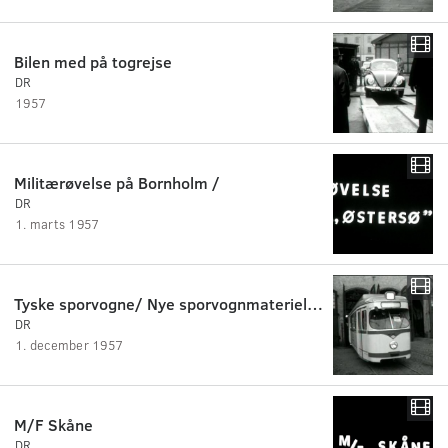
Bilen med på togrejse
DR
1957
Militærøvelse på Bornholm /
DR
1. marts 1957
Tyske sporvogne/ Nye sporvognmateriel til linie 2
DR
1. december 1957
M/F Skåne
DR