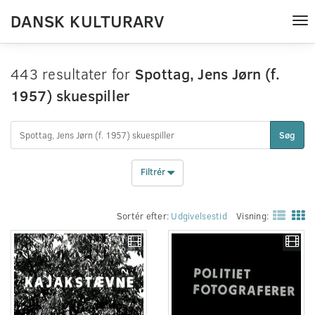
DANSK KULTURARV
Tog
nav
443 resultater for
Spottag, Jens Jørn (f.
1957) skuespiller
Søg
Filtrér
Sortér efter:
Udgivelsestid
Visning: