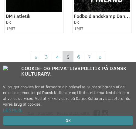
DM i atletik
Fodboldlandskamp Danmark - Finland
DR
DR
1957
1957
«
3
4
5
6
7
»
COOKIE- OG PRIVATLIVSPOLITIK PÅ DANSK
KULTURARV.
Vi bruger cookies for at forbedre din oplevelse, vurdere brugen af de
enkelte elementer på Dansk Kulturarv og til at støtte markedsføringen
af vores services. Ved at klikke videre på Dansk Kulturarv accepterer du
vores brug af cookies.
LÆS MERE
Om
Kontakt
Persondatapolitik
OK
Copyright © 2012-2026
Dansk Kulturarv