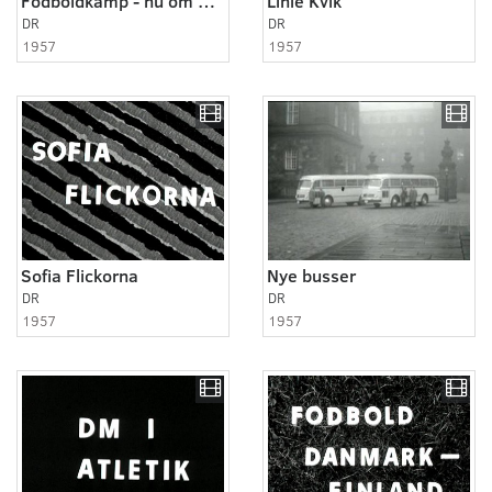
Fodboldkamp - nu om aften - 1957!
Linie Kvik
DR
DR
1957
1957
Sofia Flickorna
Nye busser
DR
DR
1957
1957