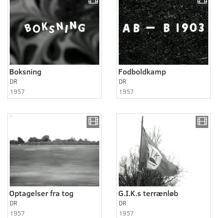
Boksning
Fodboldkamp
DR
DR
1957
1957
Optagelser fra tog
G.I.K.s terrænløb
DR
DR
1957
1957