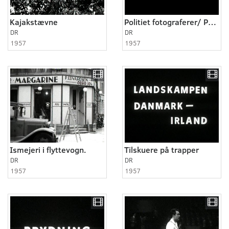
Kajakstævne
Politiet fotograferer/ Politiets nyeste fotometode
DR
DR
1957
1957
Ismejeri i flyttevogn.
Tilskuere på trapper
DR
DR
1957
1957