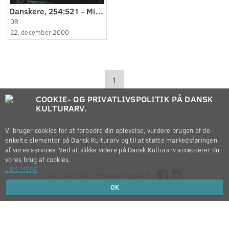
Danskere, 254:521 - Min egen juleprædiken.
DR
22. december 2000
1
COOKIE- OG PRIVATLIVSPOLITIK PÅ DANSK
KULTURARV.
Vi bruger cookies for at forbedre din oplevelse, vurdere brugen af de
enkelte elementer på Dansk Kulturarv og til at støtte markedsføringen
af vores services. Ved at klikke videre på Dansk Kulturarv accepterer du
vores brug af cookies.
LÆS MERE
Om
Kontakt
Persondatapolitik
OK
Copyright © 2012-2026
Dansk Kulturarv