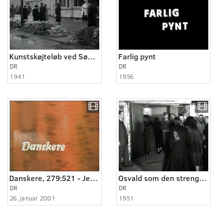
Kunstskøjteløb ved Søpavillonen
Farlig pynt
DR
DR
1941
1956
Danskere, 279:521 - Jeg søger job som præst.
Osvald som den strenge dommer
DR
DR
26. januar 2001
1951