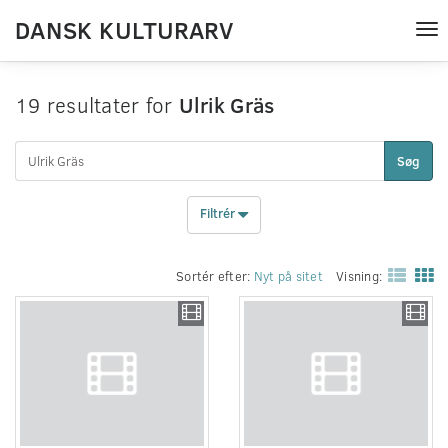
DANSK KULTURARV
Tog
nav
19 resultater for
Ulrik Gräs
Søg
Filtrér
Sortér efter:
Nyt på sitet
Visning: