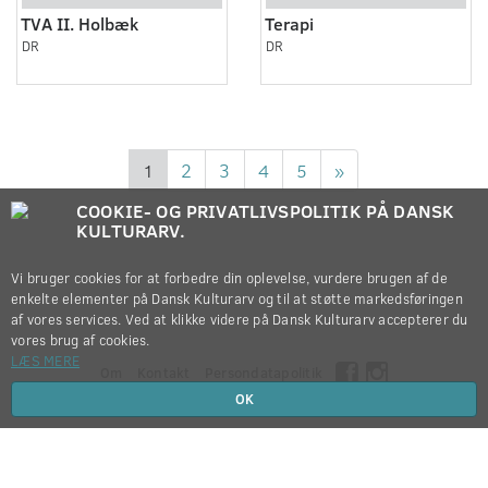
TVA II. Holbæk
Terapi
DR
DR
1
2
3
4
5
»
COOKIE- OG PRIVATLIVSPOLITIK PÅ DANSK
KULTURARV.
Vi bruger cookies for at forbedre din oplevelse, vurdere brugen af de
enkelte elementer på Dansk Kulturarv og til at støtte markedsføringen
af vores services. Ved at klikke videre på Dansk Kulturarv accepterer du
vores brug af cookies.
LÆS MERE
Om
Kontakt
Persondatapolitik
OK
Copyright © 2012-2026
Dansk Kulturarv