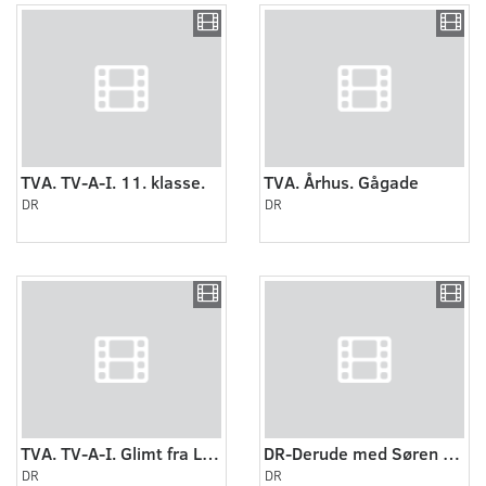
TVA. TV-A-I. 11. klasse.
TVA. Århus. Gågade
DR
DR
TVA. TV-A-I. Glimt fra L.O.'s informationsmøde i Odense.
DR-Derude med Søren Ryge Petersen Stenmændene.
DR
DR