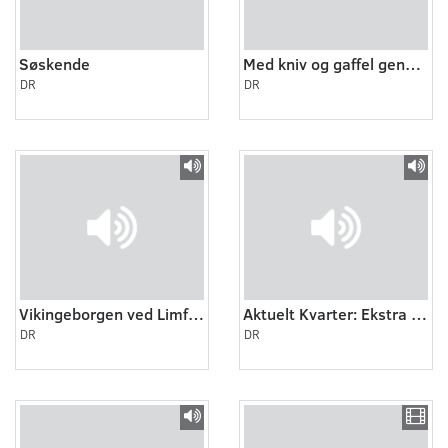
Søskende
Med kniv og gaffel gennem Danmark. Temalørdag.
DR
DR
Vikingeborgen ved Limfjorden: Aggersborg del 1
Aktuelt Kvarter: Ekstra Bladets Videnskabelige pris
DR
DR