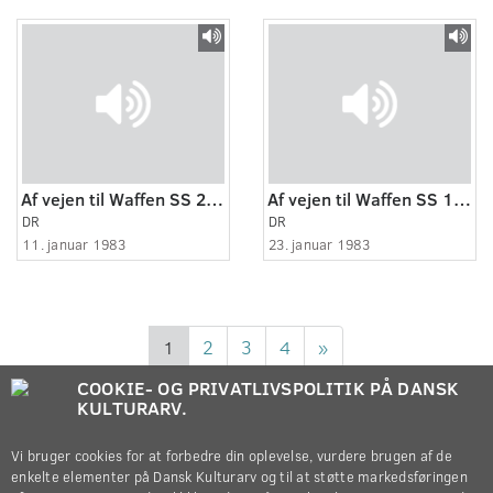
Af vejen til Waffen SS 2. Om børnehjem og flugtforsøg
Af vejen til Waffen SS 10. Om fængselstiden en episode fra Fårhuslejren
DR
DR
11. januar 1983
23. januar 1983
1
2
3
4
»
COOKIE- OG PRIVATLIVSPOLITIK PÅ DANSK
KULTURARV.
Vi bruger cookies for at forbedre din oplevelse, vurdere brugen af de
enkelte elementer på Dansk Kulturarv og til at støtte markedsføringen