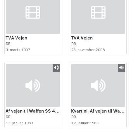
TVA Vejen
TVA Vejen
DR
DR
3. marts 1997
28. november 2008
Af vejen til Waffen SS 4. Om mælkesjaskeren og Hitlers elitetropper
Kvartini. Af vejen til Waffen SS 3. Om springture og pipceller
DR
DR
13. januar 1983
12. januar 1983