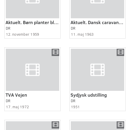
Aktuelt. Børn planter blomsterløg i park i Vejen.
Aktuelt. Dansk caravanklub holder landsstævne i Vejen.
DR
DR
12. november 1959
11. maj 1963
TVA Vejen
Sydjysk udstilling
DR
DR
17. maj 1972
1951