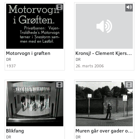
Motorvogn i grøften
Kronsj! - Clement Kjersgaard.
DR
DR
1937
26. marts 2006
Blikfang
Muren går over gader og gennem huse
DR
DR