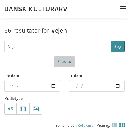
DANSK KULTURARV
Tog
nav
66 resultater for
Vejen
Søg
Filtrér
Fra dato
Til dato
Medietype
Sortér efter:
Relevans
Visning: