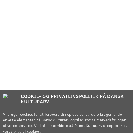
COOKIE- OG PRIVATLIVSPOLITIK PÅ DANSK
KULTURARV.
Vi bruger cookies for at forbedre din oplevelse, vurdere brugen af de
enkelte elementer på Dansk Kulturarv og til at støtte markedsføringen
af vores services. Ved at klikke videre på Dansk Kulturarv accepterer du
vores brug af cookies.