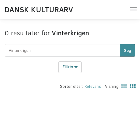
DANSK KULTURARV
Tog
nav
0 resultater for
Vinterkrigen
Søg
Filtrér
Sortér efter:
Relevans
Visning: