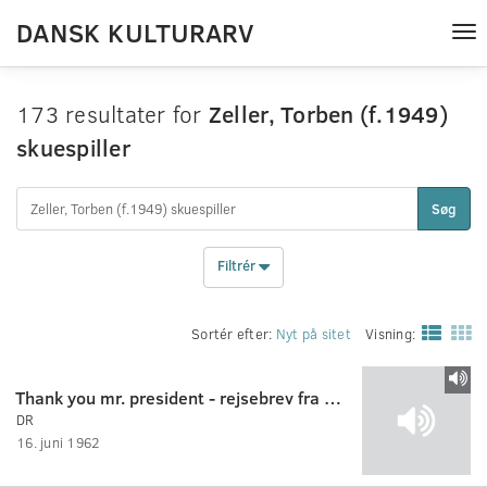
DANSK KULTURARV
Tog
nav
173 resultater for
Zeller, Torben (f.1949)
skuespiller
Søg
Filtrér
Sortér efter:
Nyt på sitet
Visning:
Thank you mr. president - rejsebrev fra USA 2:10
DR
16. juni 1962