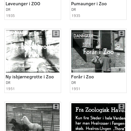
Løveunger i ZOO
Pumaunger i Zoo
DR
DR
1935
1935
Ny isbjørnegrotte i Zoo
Forår i Zoo
DR
DR
1951
1951