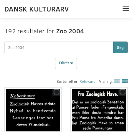
DANSK KULTURARV
Tog
nav
192 resultater for
Zoo 2004
Søg
Filtrér
Sortér efter:
Relevans
Visning: