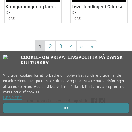
Kænguruunger og lamaføl
Løve-femlinger i Odense
DR
DR
1935
1935
1
2
3
4
5
»
COOKIE- OG PRIVATLIVSPOLITIK PÅ DANSK
KULTURARV.
Vi bruger cookies for at forbedre din oplevelse, vurdere brugen af de
enkelte elementer på Dansk Kulturarv og til at støtte markedsføringen
af vores services. Ved at klikke videre på Dansk Kulturarv accepterer du
vores brug af cookies.
LÆS MERE
Om
Kontakt
Persondatapolitik
OK
Copyright © 2012-2026
Dansk Kulturarv