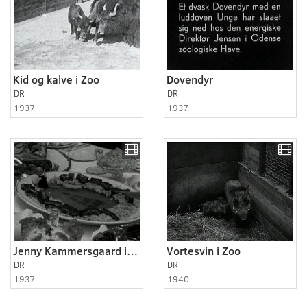
Kid og kalve i Zoo
Dovendyr
DR
DR
1937
1937
Jenny Kammersgaard i Zoo
Vortesvin i Zoo
DR
DR
1937
1940