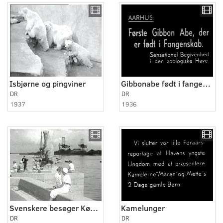
Isbjørne og pingviner
Gibbonabe født i fangenskab
DR
DR
1937
1936
Svenskere besøger København
Kamelunger
DR
DR