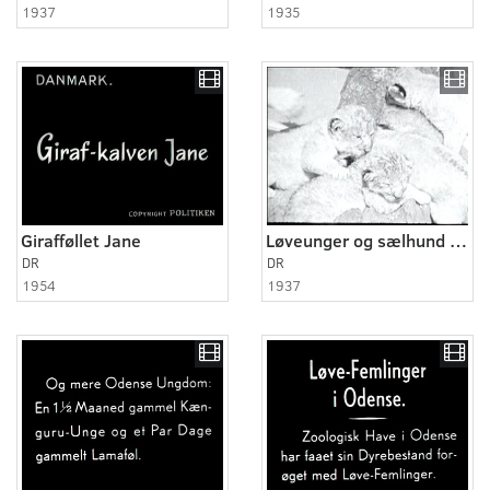
1937
1935
Girafføllet Jane
Løveunger og sælhund ammes af hund
DR
DR
1954
1937