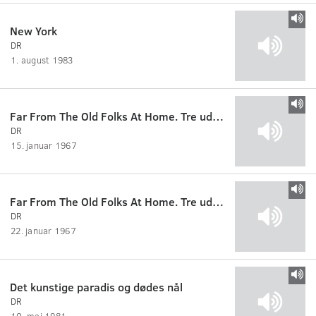
New York
DR
1. august 1983
Far From The Old Folks At Home. Tre udsendelser om amerikansk Beat-ungdom, 2/3 : LBJ eller LSD
DR
15. januar 1967
Far From The Old Folks At Home. Tre udsendelser om amerikansk Beat-ungdom, 3/3 : Beatnik, protest og borgerrettighedsbevægelse
DR
22. januar 1967
Det kunstige paradis og dødes nål
DR
10. maj 1981