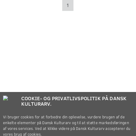
1
COOKIE- OG PRIVATLIVSPOLITIK PÅ DANSK
KULTURARV.
Vi bruger cookies for at forbedre din oplevelse, vurdere brugen af de
enkelte elementer på Dansk Kulturarv og til at støtte markedsføringen
af vores services. Ved at klikke videre på Dansk Kulturarv accepterer du
vores brug af cookies.