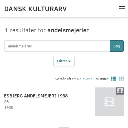
DANSK KULTURARV
Tog
nav
1 resultater for
andelsmejerier
Søg
Filtrér
Sortér efter:
Relevans
Visning:
ESBJERG ANDELSMEJERI 1938
DR
1938