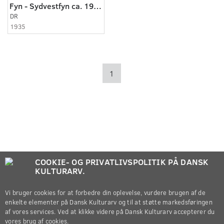
Fyn - Sydvestfyn ca. 1935
DR
1935
1
COOKIE- OG PRIVATLIVSPOLITIK PÅ DANSK
KULTURARV.
Vi bruger cookies for at forbedre din oplevelse, vurdere brugen af de
enkelte elementer på Dansk Kulturarv og til at støtte markedsføringen
af vores services. Ved at klikke videre på Dansk Kulturarv accepterer du
vores brug af cookies.