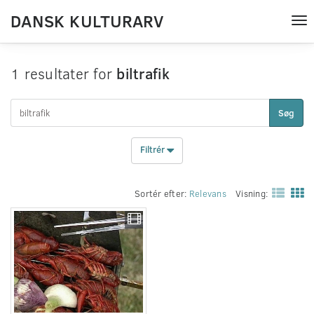
DANSK KULTURARV
Tog
nav
1 resultater for
biltrafik
Søg
Filtrér
Sortér efter:
Relevans
Visning: