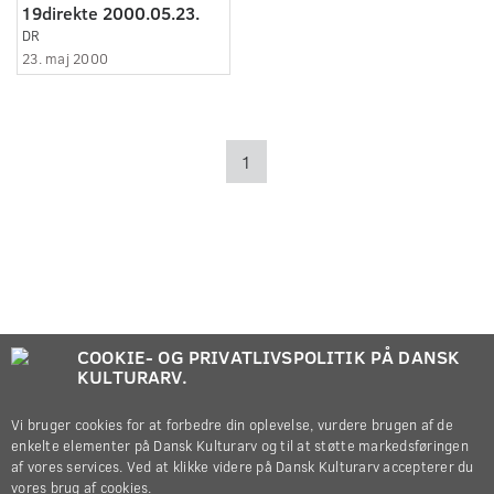
19direkte 2000.05.23.
DR
23. maj 2000
1
COOKIE- OG PRIVATLIVSPOLITIK PÅ DANSK
KULTURARV.
Vi bruger cookies for at forbedre din oplevelse, vurdere brugen af de
enkelte elementer på Dansk Kulturarv og til at støtte markedsføringen
af vores services. Ved at klikke videre på Dansk Kulturarv accepterer du
vores brug af cookies.