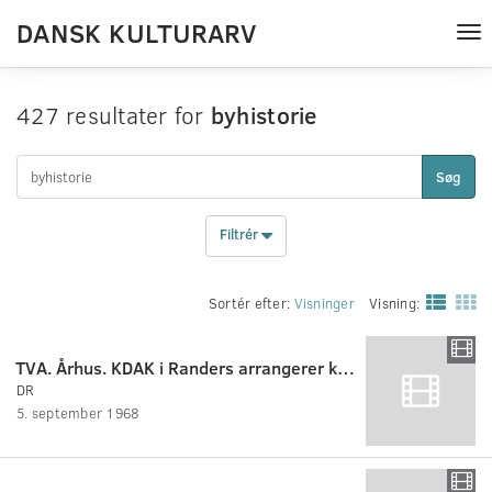
DANSK KULTURARV
Tog
nav
427 resultater for
byhistorie
Søg
Filtrér
Sortér efter:
Visninger
Visning:
TVA. Århus. KDAK i Randers arrangerer køreprøve for bilister med Kørekort. Int. med pol..
DR
5. september 1968