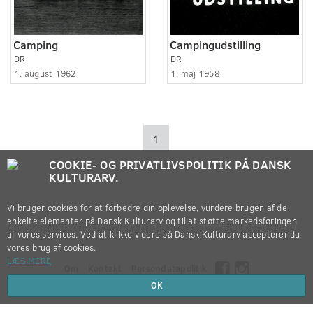
Camping
Campingudstilling
DR
DR
1. august 1962
1. maj 1958
1
COOKIE- OG PRIVATLIVSPOLITIK PÅ DANSK
KULTURARV.
Vi bruger cookies for at forbedre din oplevelse, vurdere brugen af de
enkelte elementer på Dansk Kulturarv og til at støtte markedsføringen
af vores services. Ved at klikke videre på Dansk Kulturarv accepterer du
vores brug af cookies.
LÆS MERE
Om
Kontakt
Persondatapolitik
OK
Copyright © 2012-2026
Dansk Kulturarv