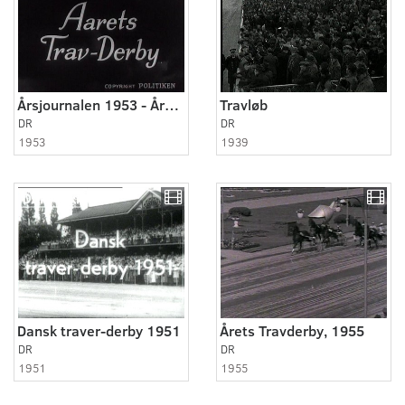
Årsjournalen 1953 - Årets Trav-Derby
Travløb
DR
DR
1953
1939
Dansk traver-derby 1951
Årets Travderby, 1955
DR
DR
1951
1955