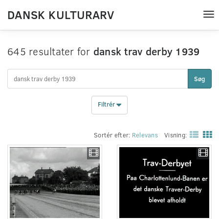
DANSK KULTURARV
Tog
nav
645 resultater for
dansk trav derby 1939
Søg
Filtrér
Sortér efter:
Relevans
Visning: