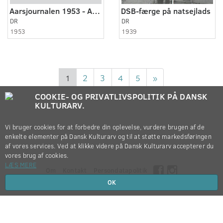
Aarsjournalen 1953 - Aarets Trav-Derby
DSB-færge på natsejlads
DR
DR
1953
1939
1
2
3
4
5
»
COOKIE- OG PRIVATLIVSPOLITIK PÅ DANSK
KULTURARV.
Vi bruger cookies for at forbedre din oplevelse, vurdere brugen af de
enkelte elementer på Dansk Kulturarv og til at støtte markedsføringen
af vores services. Ved at klikke videre på Dansk Kulturarv accepterer du
vores brug af cookies.
LÆS MERE
Om
Kontakt
Persondatapolitik
OK
Copyright © 2012-2026
Dansk Kulturarv