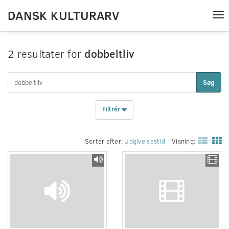
DANSK KULTURARV
Tog
nav
2 resultater for
dobbeltliv
Søg
Filtrér
Sortér efter:
Udgivelsestid
Visning: