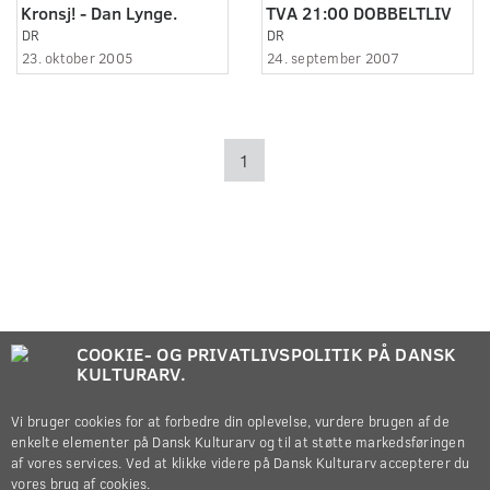
Kronsj! - Dan Lynge.
TVA 21:00 DOBBELTLIV
DR
DR
23. oktober 2005
24. september 2007
1
COOKIE- OG PRIVATLIVSPOLITIK PÅ DANSK
KULTURARV.
Vi bruger cookies for at forbedre din oplevelse, vurdere brugen af de
enkelte elementer på Dansk Kulturarv og til at støtte markedsføringen
af vores services. Ved at klikke videre på Dansk Kulturarv accepterer du
vores brug af cookies.